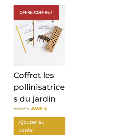
OFFRE COFFRET
Promo !
Coffret les
pollinisatrice
s du jardin
Le
Le
46,30
€
39,80
€
prix
prix
initial
actuel
Ajouter au
était :
est :
panier