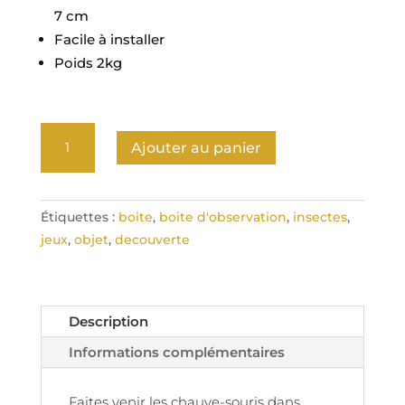
7 cm
Facile à installer
Poids 2kg
quantité
Ajouter au panier
de
Hôtel
chauve
Étiquettes :
boite
,
boite d'observation
,
insectes
,
souris
jeux
,
objet
,
decouverte
Description
Informations complémentaires
Faites venir les chauve-souris dans