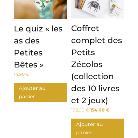
Coffret
Le quiz « les
complet des
as des
Petits
Petites
Zécolos
Bêtes »
14,90
€
(collection
des 10 livres
Ajouter au
panier
et 2 jeux)
Le
Le
192,90
€
154,00
€
prix
prix
initial
actuel
Ajouter au
était :
est :
panier