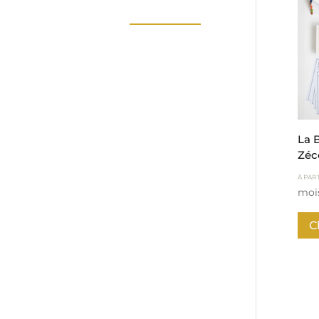
La 
Zéc
À PART
moi
C