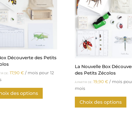
Box Découverte des Petits
olos
La Nouvelle Box Découve
des Petits Zécolos
17,90
€
/ mois pour 12
IR DE :
s
19,90
€
/ mois pour
À PARTIR DE :
Ce
mois
hoix des options
produit
Ce
a
Choix des options
pr
plusieurs
a
variations.
pl
Les
va
options