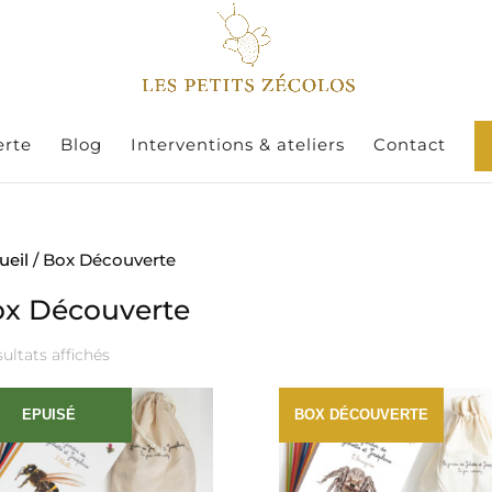
erte
Blog
Interventions & ateliers
Contact
ueil
/ Box Découverte
x Découverte
Trié
sultats affichés
par
prix
EPUISÉ
BOX DÉCOUVERTE
croissant