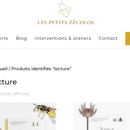
erte
Blog
Interventions & ateliers
Contact
ueil
/ Produits identifiés “lecture”
cture
Trié
sultats affichés
par
prix
croissant